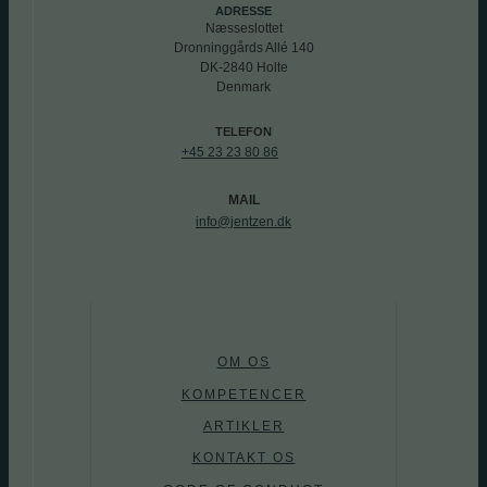
ADRESSE
Næsseslottet
Dronninggårds Allé 140
DK-2840 Holte
Denmark
TELEFON
+45 23 23 80 86
MAIL
info@jentzen.dk
OM OS
KOMPETENCER
ARTIKLER
KONTAKT OS