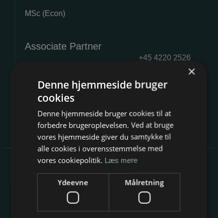
MSc (Econ)
Associate Partner
+45 4220 2526
×
tfp@jentzen.dk
Denne hjemmeside bruger
cookies
Denne hjemmeside bruger cookies til at
Linkedin
forbedre brugeroplevelsen. Ved at bruge
vores hjemmeside giver du samtykke til
alle cookies i overensstemmelse med
vores cookiepolitik.
Læs mere
Tue kommer fra en tidligere stilling som analytiker i Jentzen
& Partners. Før dette arbejdede Tue som Business Analyst
Ydeevne
Målretning
hos Schroders Investment Management.
Tue er uddannet Cand. Polit fra Københavns Universitet.