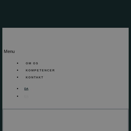
Gå til indholdet
Jentzen & Partners
Menu
OM OS
KOMPETENCER
KONTAKT
DA
EN